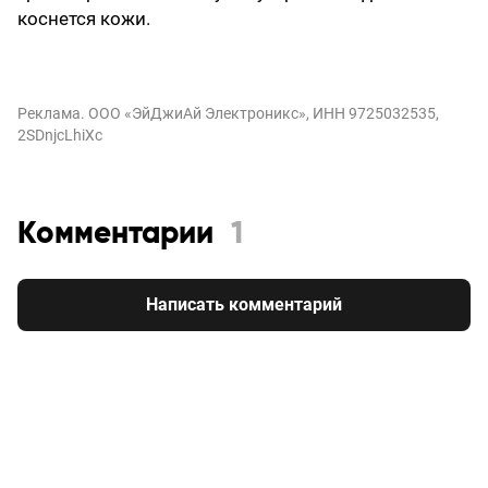
коснется кожи.
Реклама. ООО «ЭйДжиАй Электроникс», ИНН 9725032535,
2SDnjcLhiXc
Комментарии
1
Написать комментарий