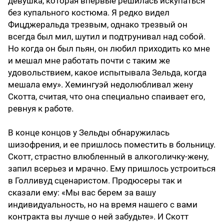
девушка, которая впервые решилась искупаться
без купального костюма. Я редко видел
Фицджеральда трезвым, однако трезвый он
всегда был мил, шутил и подтрунивал над собой.
Но когда он был пьян, он любил приходить ко мне
и мешал мне работать почти с таким же
удовольствием, какое испытывала Зельда, когда
мешала ему». Хемингуэй недолюбливал жену
Скотта, считая, что она специально спаивает его,
ревнуя к работе.
В конце концов у Зельды обнаружилась
шизофрения, и ее пришлось поместить в больницу.
Скотт, страстно влюб­ленный в алкоголичку-жену,
запил всерьез и мрачно. Ему пришлось устроиться
в Голливуд сценаристом. Продюсеры так и
сказали ему: «Мы вас берем за вашу
индивидуальность, но на время нашего с вами
контракта вы лучше о ней забудьте». И Скотт