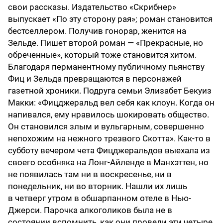
свои рассказы. Издательство «Скрибнер»
выпускает «По эту сторону рая»; роман становится
бестселлером. Получив гонорар, женится на
Зельде. Пишет второй роман — «Прекрасные, но
обреченные», который тоже становится хитом.
Благодаря перманентному публичному пьянству
Фиц и Зельда превращаются в персонажей
газетной хроники. Подруга семьи Элизабет Бекуиз
Макки: «Фицджеральд вел себя как клоун. Когда он
напивался, ему нравилось шокировать общество.
Он становился злым и вульгарным, совершенно
непохожим на нежного трезвого Скотта». Как-то в
субботу вечером чета Фицджеральдов выехала из
своего особняка на Лонг-Айленде в Манхэттен, но
не появилась там ни в воскресенье, ни в
понедельник, ни во вторник. Нашли их лишь
в четверг утром в обшарпанном отеле в Нью-
Джерси. Парочка алкоголиков была не в
состоянии вспомнить, как они провели эти четыре