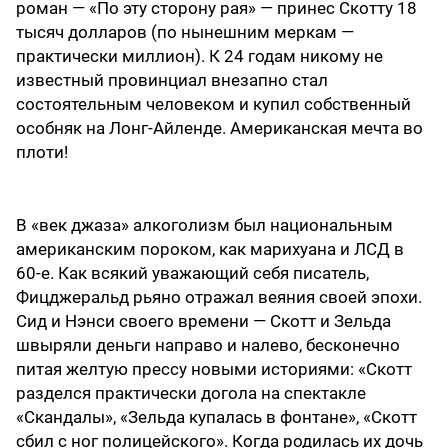
роман — «По эту сторону рая» — принес Скотту 18
тысяч долларов (по нынешним меркам —
практически миллион). К 24 годам никому не
известный провинциал внезапно стал
состоятельным человеком и купил собственный
особняк на Лонг-Айленде. Американская мечта во
плоти!
В «век джаза» алкоголизм был национальным
американским пороком, как марихуана и ЛСД в
60-е. Как всякий уважающий себя писатель,
Фицджеральд рьяно отражал веяния своей эпохи.
Сид и Нэнси своего времени — Скотт и Зельда
швыряли деньги направо и налево, бесконечно
питая желтую прессу новыми историями: «Скотт
разделся практически догола на спектакле
«Скандалы», «Зельда купалась в фонтане», «Скотт
сбил с ног полицейского». Когда родилась их дочь