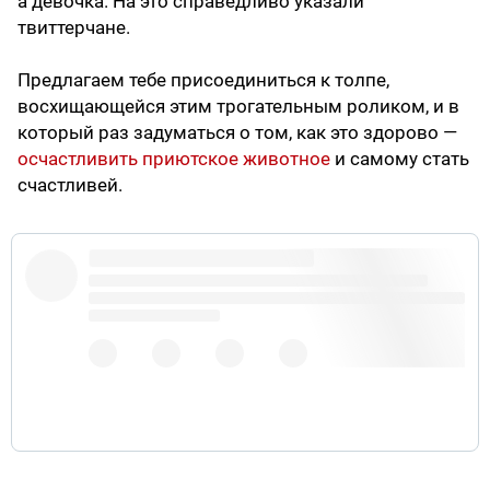
а девочка. На это справедливо указали
твиттерчане.
Предлагаем тебе присоединиться к толпе,
восхищающейся этим трогательным роликом, и в
который раз задуматься о том, как это здорово —
осчастливить приютское животное
и самому стать
счастливей.
A journalist went to cover a story about a shelter for
abandoned dogs. This good boy clung to the writer
upon leaving. Dude adopted him and took him home.
Dogs, bruh...???
pic.twitter.com/05JjQzL2vZ
July 8, 2019