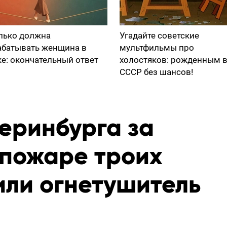
лько должна
Угадайте советские
абатывать женщина в
мультфильмы про
ке: окончательный ответ
холостяков: рожденным 
СССР без шансов!
еринбурга за
 пожаре троих
или огнетушитель