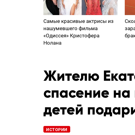
Самые красивые актрисы из
Ско
нашумевшего фильма
зар
«Одиссея» Кристофера
бра
Нолана
Жителю Екат
спасение на
детей подар
ИСТОРИИ