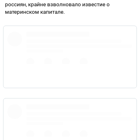
россиян, крайне взволновало известие о
материнском капитале.
#Послание2020
pic.twitter.com/OVRn0YwL6k