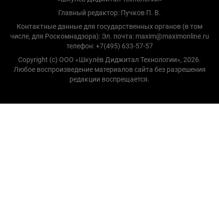
Главный редактор: Пучков П. В.
Контактные данные для государственных органов (в том
числе, для Роскомнадзора): Эл. почта: maxim@maximonline.ru
телефон: +7(495) 633-57-57
Copyright (с) ООО «Шкулёв Диджитал Технологии», 2026.
Любое воспроизведение материалов сайта без разрешения
редакции воспрещается.