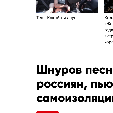
Тест: Какой ты друг
Хол
«Же
год
акт
хор
Шнуров песн
россиян, пь
самоизоляци