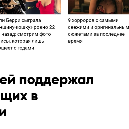
ли Берри сыграла
9 хорроров с самыми
нщину-кошку» ровно 22
свежими и оригинальны
а назад: смотрим фото
сюжетами за последнее
рисы, которая лишь
время
ошеет с годами
ей поддержал
ющих в
и