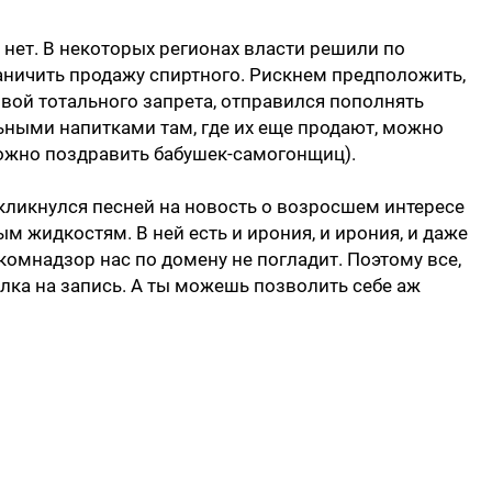
 нет. В некоторых регионах власти решили по
аничить продажу спиртного. Рискнем предположить,
вой тотального запрета, отправился пополнять
льными напитками там, где их еще продают, можно
 можно поздравить бабушек-самогонщиц).
ткликнулся песней на новость о возросшем интересе
м жидкостям. В ней есть и ирония, и ирония, и даже
скомнадзор нас по домену не погладит. Поэтому все,
лка на запись. А ты можешь позволить себе аж