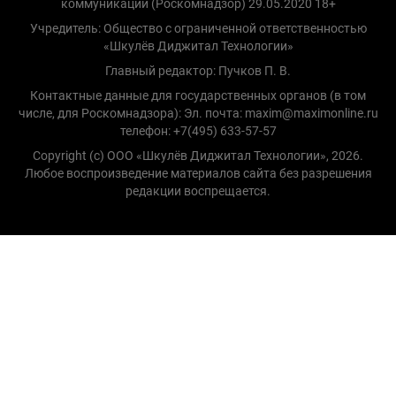
коммуникаций (Роскомнадзор) 29.05.2020 18+
Учредитель: Общество с ограниченной ответственностью
«Шкулёв Диджитал Технологии»
Главный редактор: Пучков П. В.
Контактные данные для государственных органов (в том
числе, для Роскомнадзора): Эл. почта: maxim@maximonline.ru
телефон: +7(495) 633-57-57
Copyright (с) ООО «Шкулёв Диджитал Технологии», 2026.
Любое воспроизведение материалов сайта без разрешения
редакции воспрещается.