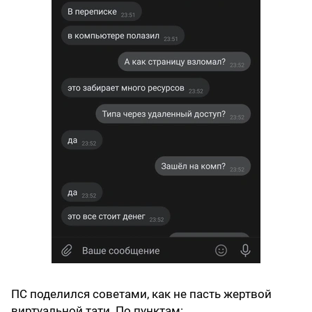
ПС поделился советами, как не пасть жертвой
виртуальной тати. По пунктам: