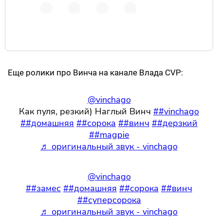
Еще ролики про Винча на канале Влада CVP:
@vinchago
Как пуля, резкий) Наглый Винч
##vinchago
##домашняя
##сорока
##винч
##дерзкий
##magpie
♬ оригинальный звук - vinchago
@vinchago
##замес
##домашняя
##сорока
##винч
##суперсорока
♬ оригинальный звук - vinchago