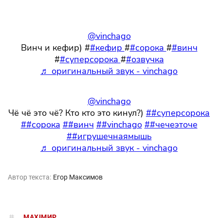
@vinchago
Винч и кефир) #
#кефир
#
#сорока
#
#винч
#
#суперсорока
#
#озвучка
♬ оригинальный звук - vinchago
@vinchago
Чё чё это чё? Кто кто это кинул?)
##суперсорока
##сорока
##винч
##vinchago
##чечеэточе
##игрушечнаямышь
♬ оригинальный звук - vinchago
Автор текста:
Егор Максимов
MAXIMИР