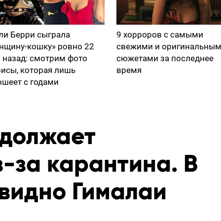
ли Берри сыграла
9 хорроров с самыми
нщину-кошку» ровно 22
свежими и оригинальны
а назад: смотрим фото
сюжетами за последнее
рисы, которая лишь
время
ошеет с годами
одолжает
-за карантина. В
 видно Гималаи