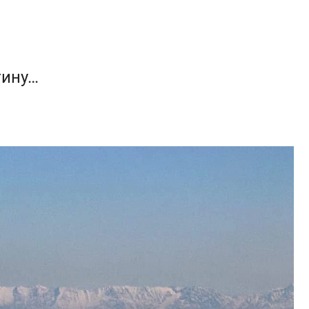
тину…