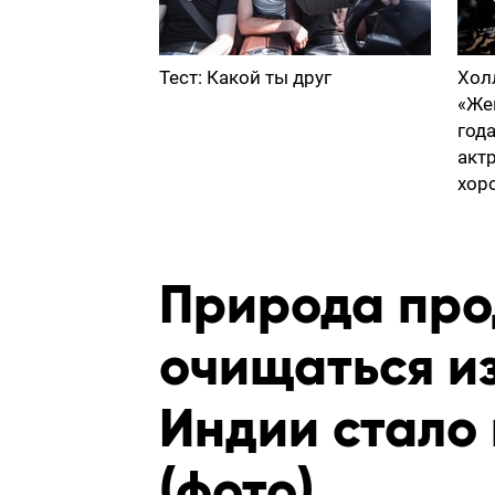
Тест: Какой ты друг
Хол
«Же
год
акт
хор
Природа пр
очищаться из
Индии стало
(фото)