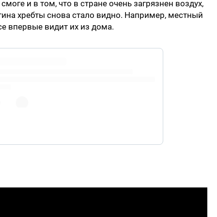
смоге и в том, что в стране очень загрязнен воздух,
антина хребты снова стало видно. Например, местный
се впервые видит их из дома.
VID19
#pollution
pic.twitter.com/iZy7hwxX9R