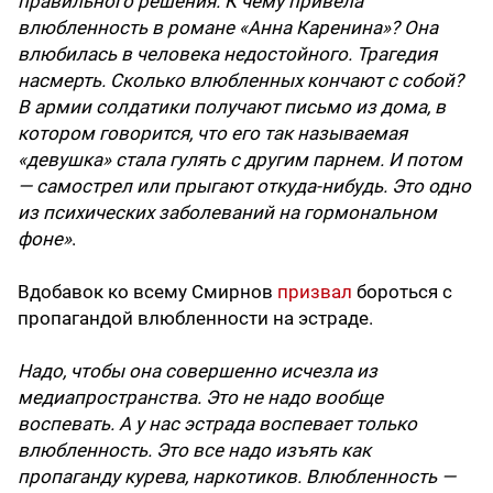
правильного решения. К чему привела
влюбленность в романе «Анна Каренина»? Она
влюбилась в человека недостойного. Трагедия
насмерть. Сколько влюбленных кончают с собой?
В армии солдатики получают письмо из дома, в
котором говорится, что его так называемая
«девушка» стала гулять с другим парнем. И потом
— самострел или прыгают откуда-нибудь. Это одно
из психических заболеваний на гормональном
фоне»
.
Вдобавок ко всему Смирнов
призвал
бороться с
пропагандой влюбленности на эстраде.
Надо, чтобы она совершенно исчезла из
медиапространства. Это не надо вообще
воспевать. А у нас эстрада воспевает только
влюбленность. Это все надо изъять как
пропаганду курева, наркотиков. Влюбленность —