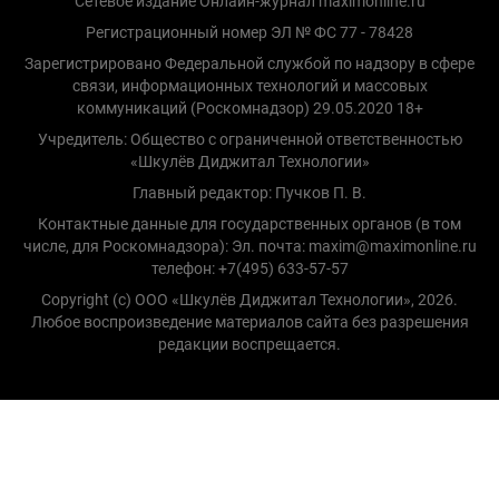
Сетевое издание Онлайн-журнал maximonline.ru
Регистрационный номер ЭЛ № ФС 77 - 78428
Зарегистрировано Федеральной службой по надзору в сфере
связи, информационных технологий и массовых
коммуникаций (Роскомнадзор) 29.05.2020 18+
Учредитель: Общество с ограниченной ответственностью
«Шкулёв Диджитал Технологии»
Главный редактор: Пучков П. В.
Контактные данные для государственных органов (в том
числе, для Роскомнадзора): Эл. почта: maxim@maximonline.ru
телефон: +7(495) 633-57-57
Copyright (с) ООО «Шкулёв Диджитал Технологии», 2026.
Любое воспроизведение материалов сайта без разрешения
редакции воспрещается.