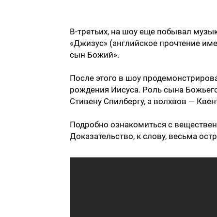
В-третьих, на шоу еще побывал муз
«Джизус» (английское прочтение имен
сын Божий».
После этого в шоу продемонстриров
рождения Иисуса. Роль сына Божьего
Стивену Спилбергу, а волхвов — Квен
Подробно ознакомиться с веществе
Доказательство, к слову, весьма ост