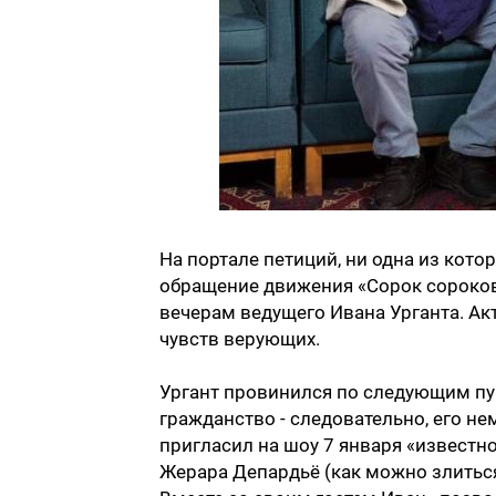
На портале петиций, ни одна из кото
обращение движения «Сорок сороков»
вечерам ведущего Ивана Урганта. Ак
чувств верующих.
Ургант провинился по следующим пу
гражданство - следовательно, его не
пригласил на шоу 7 января «известно
Жерара Депардьё (как можно злиться 