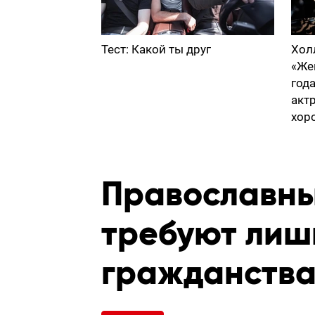
Тест: Какой ты друг
Хол
«Же
год
акт
хор
Православны
требуют лиш
гражданств