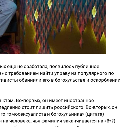
рых еще не сработала, появилось публичное
 с требованием найти управу на популярного по
тивисты обвинили его в богохульстве и оскорблении
нктам. Во-первых, он имеет иностранное
медленно стоит лишить российского. Во-вторых, он
го гомосексуалиста и богохульника» (цитата)
на человека, чья фамилия заканчивается на «ё»?).