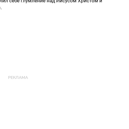
лил себе глумление над Иисусом Христом и
.