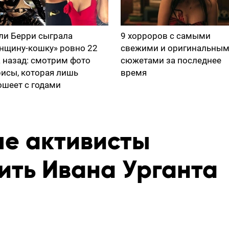
ли Берри сыграла
9 хорроров с самыми
нщину-кошку» ровно 22
свежими и оригинальны
а назад: смотрим фото
сюжетами за последнее
рисы, которая лишь
время
ошеет с годами
е активисты
ить Ивана Урганта
а