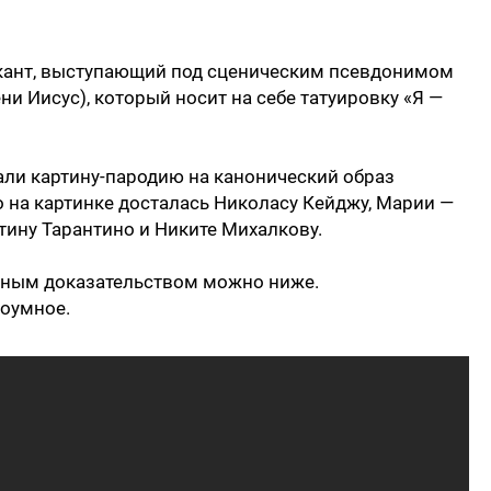
ыкант, выступающий под сценическим псевдонимом
и Иисус), который носит на себе татуировку «Я —
али картину-пародию на канонический образ
 на картинке досталась Николасу Кейджу, Марии —
тину Тарантино и Никите Михалкову.
нным доказательством можно ниже.
роумное.