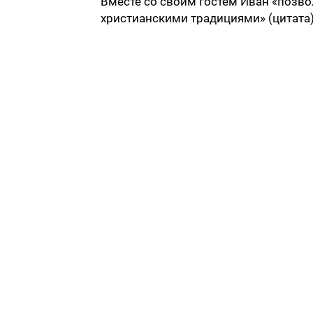
Вместе со своим гостем Иван «позво
христианскими традициями» (цитата)