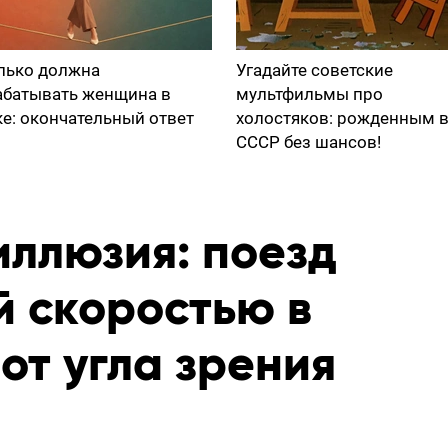
лько должна
Угадайте советские
абатывать женщина в
мультфильмы про
ке: окончательный ответ
холостяков: рожденным 
СССР без шансов!
иллюзия: поезд
й скоростью в
от угла зрения