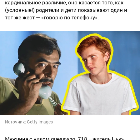
кардинальное различие, оно касается того, как
(условные!) родители и дети показывают один и
тот же жест — «говорю по телефону».
Источник:
Getty Images
Мужчина с ником guesswho_718 —житель Нью-