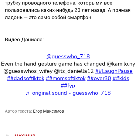
трубку проводного телефона, которыми все
пользовались каких-нибудь 20 лет назад. А прямая
ладонь — это само собой смартфон.
Видео Дэниэла:
@guesswho_718
Even the hand gesture game has changed @kamilo.ny
@guesswhos_wifey @itz_daniella12
##LaughPause
##dadsoftiktok
##momsoftiktok
##over30
##kids
##fyp
♬ original sound - guesswho_718
Автор текста:
Егор Максимов