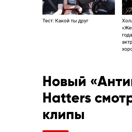
Тест: Какой ты друг
Хол
«Же
год
акт
хор
Новый «Анти
Hatters смот
клипы