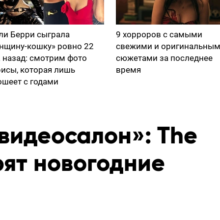
ли Берри сыграла
9 хорроров с самыми
нщину-кошку» ровно 22
свежими и оригинальны
а назад: смотрим фото
сюжетами за последнее
рисы, которая лишь
время
ошеет с годами
видеосалон»: The
рят новогодние