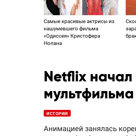
Самые красивые актрисы из
Ско
нашумевшего фильма
зар
«Одиссея» Кристофера
бра
Нолана
Netflix нача
мультфильма
ИСТОРИИ
Анимацией занялась корейс