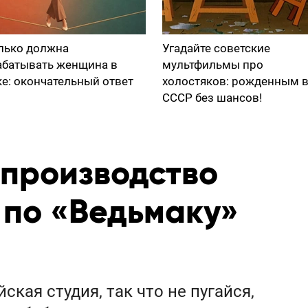
лько должна
Угадайте советские
абатывать женщина в
мультфильмы про
ке: окончательный ответ
холостяков: рожденным 
СССР без шансов!
л производство
 по «Ведьмаку»
кая студия, так что не пугайся,