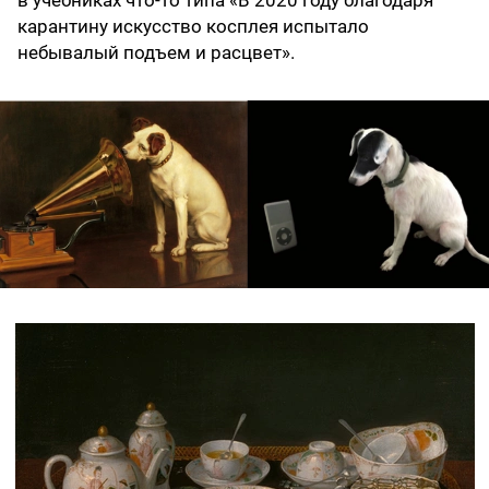
в учебниках что-то типа «В 2020 году благодаря
карантину искусство косплея испытало
небывалый подъем и расцвет».