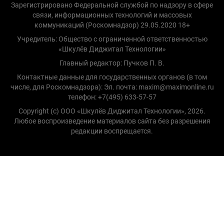
Зарегистрировано Федеральной службой по надзору в сфере
связи, информационных технологий и массовых
коммуникаций (Роскомнадзор) 29.05.2020 18+
Учредитель: Общество с ограниченной ответственностью
«Шкулёв Диджитал Технологии»
Главный редактор: Пучков П. В.
Контактные данные для государственных органов (в том
числе, для Роскомнадзора): Эл. почта: maxim@maximonline.ru
телефон: +7(495) 633-57-57
Copyright (с) ООО «Шкулёв Диджитал Технологии», 2026.
Любое воспроизведение материалов сайта без разрешения
редакции воспрещается.