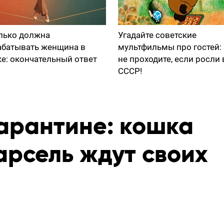
лько должна
Угадайте советские
абатывать женщина в
мультфильмы про гостей:
ке: окончательный ответ
не проходите, если росли 
СССР!
карантине: кошка
арсель ждут своих