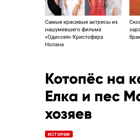
Самые красивые актрисы из
Ско
нашумевшего фильма
зар
«Одиссея» Кристофера
бра
Нолана
Котопёс на 
Елка и пес М
хозяев
ИСТОРИИ