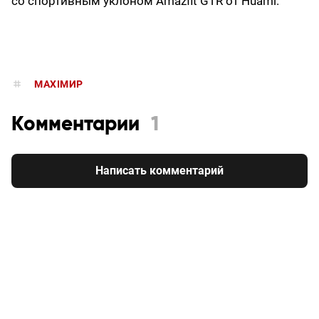
со спортивным уклоном Amazfit GTR от Huami.
MAXIMИР
Комментарии
1
Написать комментарий