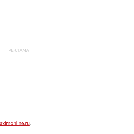
imonline.ru
.