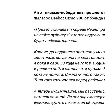
А вот письмо-победитель прошлого 
пылесос Deebot Ozmo 900 от бренда 
«Привет, глянцевый кореш! Решил рас
на сайте рубрику «Котопёс недели» п
будет небезынтересна.
Короче, до недавнего времени у меня
хвостиком, когда она начала говорит
я пока в свои 33 года не готов. Види
и решила пойти окольными путями. В
кота из приюта. Симпатичного такого
Типа «это тренировка перед ребенко
А теперь кульминация: мы расстались.
остался со мной. За эти пару месяцев
фрилансер), что не захотел ей отдава