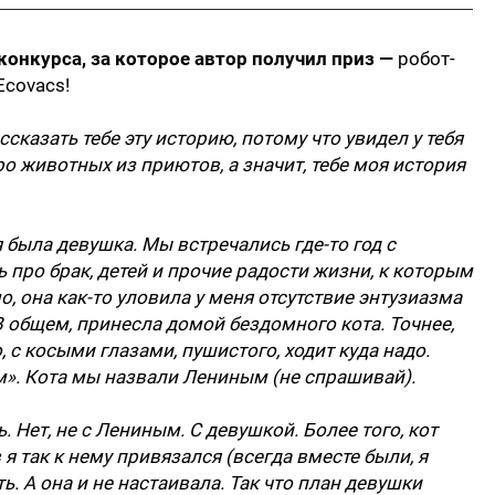
конкурса, за которое автор получил приз —
робот-
Ecovacs!
сказать тебе эту историю, потому что увидел у тебя
ро животных из приютов, а значит, тебе моя история
 была девушка. Мы встречались где-то год с
ь про брак, детей и прочие радости жизни, к которым
мо, она как-то уловила у меня отсутствие энтузиазма
 общем, принесла домой бездомного кота. Точнее,
, с косыми глазами, пушистого, ходит куда надо.
м». Кота мы назвали Лениным (не спрашивай).
 Нет, не с Лениным. С девушкой. Более того, кот
 я так к нему привязался (всегда вместе были, я
ть. А она и не настаивала. Так что план девушки