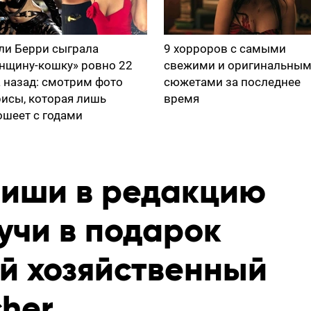
ли Берри сыграла
9 хорроров с самыми
нщину-кошку» ровно 22
свежими и оригинальны
а назад: смотрим фото
сюжетами за последнее
рисы, которая лишь
время
ошеет с годами
пиши в редакцию
учи в подарок
й хозяйственный
cher