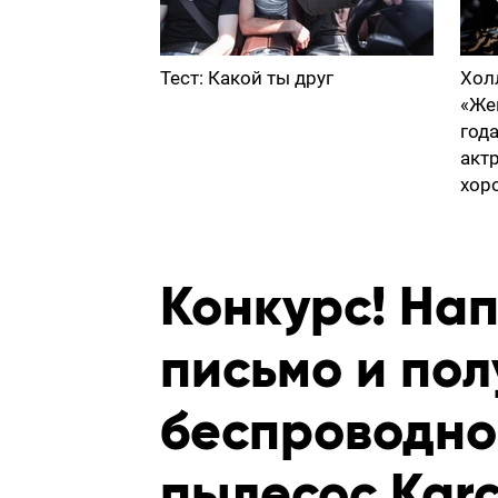
Тест: Какой ты друг
Хол
«Же
год
акт
хор
Конкурс! На
письмо и пол
беспроводно
пылесос Kar