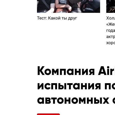
Тест: Какой ты друг
Хол
«Же
год
акт
хор
Компания Ai
испытания п
автономных 