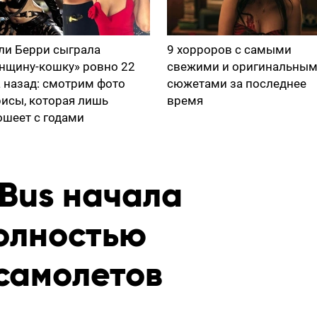
ли Берри сыграла
9 хорроров с самыми
нщину-кошку» ровно 22
свежими и оригинальны
а назад: смотрим фото
сюжетами за последнее
рисы, которая лишь
время
ошеет с годами
rBus начала
олностью
самолетов