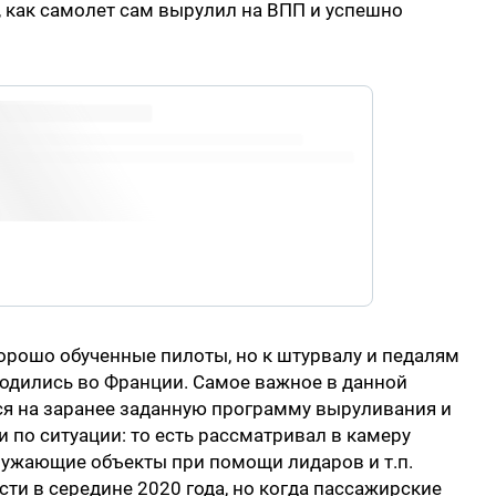
, как самолет сам вырулил на ВПП и успешно
#ATTOL
j5o15Ybeo
pic.twitter.com/WSwCCXPxJC
хорошо обученные пилоты, но к штурвалу и педалям
водились во Франции. Самое важное в данной
лся на заранее заданную программу выруливания и
и по ситуации: то есть рассматривал в камеру
ужающие объекты при помощи лидаров и т.п.
ти в середине 2020 года, но когда пассажирские