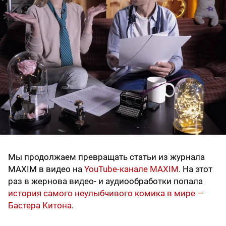
Мы продолжаем превращать статьи из журнала
MAXIM в видео на
YouTube-канале MAXIM
. На этот
раз в жернова видео- и аудиообработки попала
история самого неулыбчивого комика в мире —
Бастера Китона
.