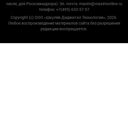
числе, для Роскомнадзора): Эл. почта: maxim@maximonline.ru
телефон: +7(495) 633-57-57
Copyright (с) ООО «Шкулёв Диджитал Технологии», 2026.
Любое воспроизведение материалов сайта без разрешения
редакции воспрещается.