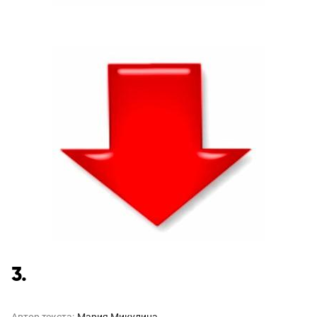
3.
Автор текста:
Мария Микулина