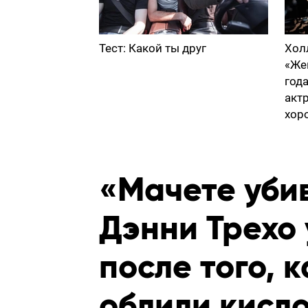
Тест: Какой ты друг
Хол
«Же
год
акт
хор
«Мачете уби
Дэнни Трехо
после того, 
облили кисл