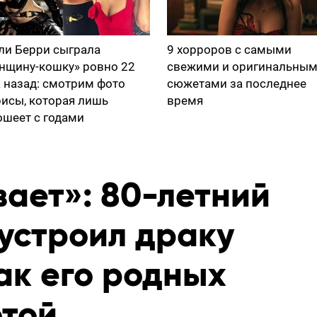
ли Берри сыграла
9 хорроров с самыми
нщину-кошку» ровно 22
свежими и оригинальны
а назад: смотрим фото
сюжетами за последнее
рисы, которая лишь
время
ошеет с годами
вает»: 80-летний
 устроил драку
как его родных
отой