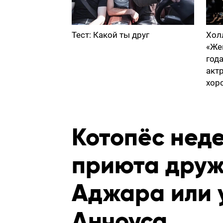
Тест: Какой ты друг
Хол
«Же
год
акт
хор
Котопёс неде
приюта дру
Аджара или 
Анчоуса