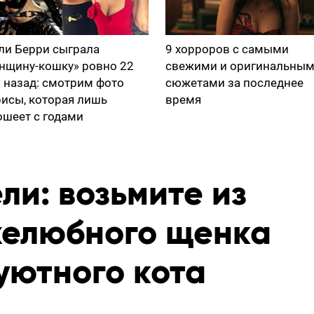
ли Берри сыграла
9 хорроров с самыми
нщину-кошку» ровно 22
свежими и оригинальны
а назад: смотрим фото
сюжетами за последнее
рисы, которая лишь
время
ошеет с годами
ли: возьмите из
желюбного щенка
уютного кота