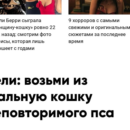
ли Берри сыграла
9 хорроров с самыми
нщину-кошку» ровно 22
свежими и оригинальны
а назад: смотрим фото
сюжетами за последнее
рисы, которая лишь
время
ошеет с годами
ли: возьми из
альную кошку
еповторимого пса