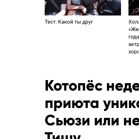
Тест: Какой ты друг
Хол
«Же
год
акт
хор
Котопёс неде
приюта уник
Сьюзи или н
Тишу