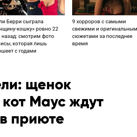
ли Берри сыграла
9 хорроров с самыми
нщину-кошку» ровно 22
свежими и оригинальны
а назад: смотрим фото
сюжетами за последнее
рисы, которая лишь
время
ошеет с годами
ели: щенок
 кот Маус ждут
 в приюте