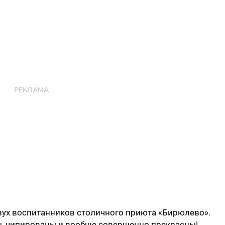
вух воспитанников столичного приюта «Бирюлево».
ы, чипированы и вообще совершенно прекрасны!