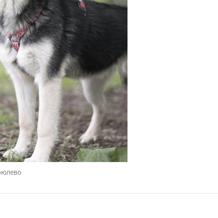
рюлево