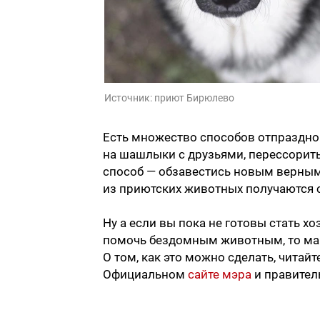
Источник:
приют Бирюлево
Есть множество способов отпразднов
на шашлыки с друзьями, перессорит
способ — обзавестись новым верным 
из приютских животных получаются
Ну а если вы пока не готовы стать х
помочь бездомным животным, то май
О том, как это можно сделать, читайт
Официальном
сайте мэра
и правител