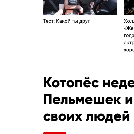
Тест: Какой ты друг
Хол
«Же
год
акт
хор
Котопёс нед
Пельмешек и
своих людей