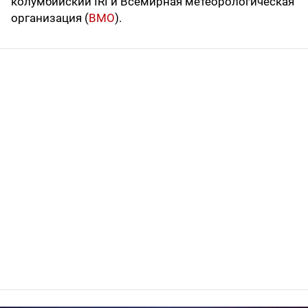
колумбийский IRI и Всемирная метеорологическая
организация (
ВМО
).