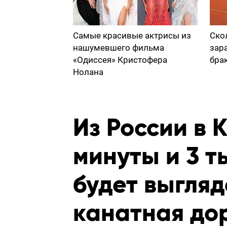
Самые красивые актрисы из
Ско
нашумевшего фильма
зар
«Одиссея» Кристофера
бра
Нолана
Из России в К
минуты и 3 т
будет выгляд
канатная дор