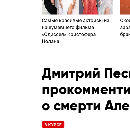
Самые красивые актрисы из
Ско
нашумевшего фильма
зар
«Одиссея» Кристофера
бра
Нолана
Дмитрий Пес
прокомменти
о смерти Ал
В КУРСЕ