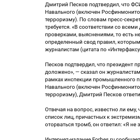
Дмитрий Песков подтвердил, что ФС
Навального (включен Росфинмонитор
терроризму). По словам пресс-секрет
требуется. «В соответствии со все
проверками, выяснениями, то есть не 
определенный свод правил, которым
журналистам (цитата по «Интерфаксу
Песков подтвердил, что президент 
доложено», — сказал он журналистам
рамках инспекции промышленного по
Навального (включен Росфинмонитор
терроризму), Дмитрий Песков ответ
Отвечая на вопрос, известно ли ему
список лиц, причастных к экстремизм
оторваться тромб, он ответил: «Я не
Интернет-издание Forbes.ru сообщает