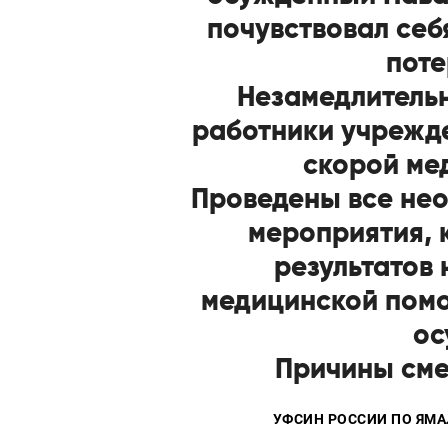
почувствовал себ
поте
Незамедлитель
работники учрежде
скорой ме
Проведены все не
мероприятия, 
результатов 
медицинской помо
ос
Причины сме
УФСИН РОССИИ ПО ЯМ