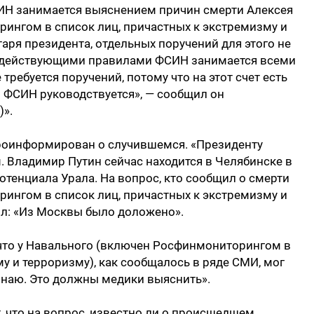
ИН занимается выяснением причин смерти Алексея
ингом в список лиц, причастных к экстремизму и
аря президента, отдельных поручений для этого не
ми действующими правилами ФСИН занимается всеми
требуется поручений, потому что на этот счет есть
 ФСИН руководствуется», — сообщил он
)».
проинформирован о случившемся. «Президенту
. Владимир Путин сейчас находится в Челябинске в
тенциала Урала. На вопрос, кто сообщил о смерти
ингом в список лиц, причастных к экстремизму и
ил: «Из Москвы было доложено».
, что у Навального (включен Росфинмониторингом в
у и терроризму), как сообщалось в ряде СМИ, мог
 знаю. Это должны медики выяснить».
, что на вопрос, известно ли о происшедшем