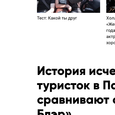
Тест: Какой ты друг
Хол
«Же
год
акт
хор
История исч
туристок в П
сравнивают 
Блэр»