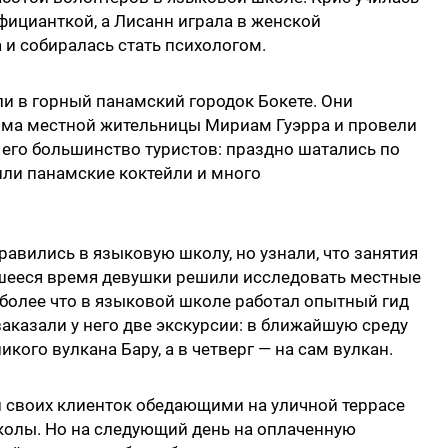
фицианткой, а Лисанн играла в женской
 и собиралась стать психологом.
ли в горный панамский городок Бокете. Они
ома местной жительницы Мириам Гуэрра и провели
т его большинство туристов: праздно шатались по
пили панамские коктейли и много
правились в языковую школу, но узнали, что занятия
вшееся время девушки решили исследовать местные
более что в языковой школе работал опытный гид
аказали у него две экскурсии: в ближайшую среду
кого вулкана Бару, а в четверг — на сам вулкан.
ел своих клиенток обедающими на уличной террасе
колы. Но на следующий день на оплаченную