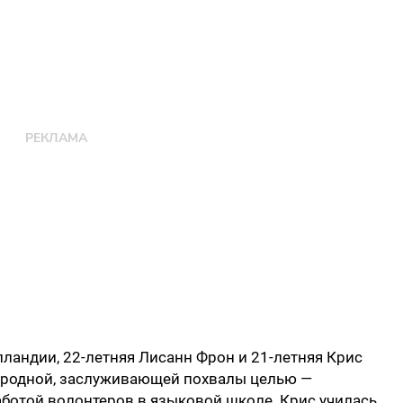
олландии, 22-летняя Лисанн Фрон и 21-летняя Крис
городной, заслуживающей похвалы целью —
аботой волонтеров в языковой школе. Крис училась