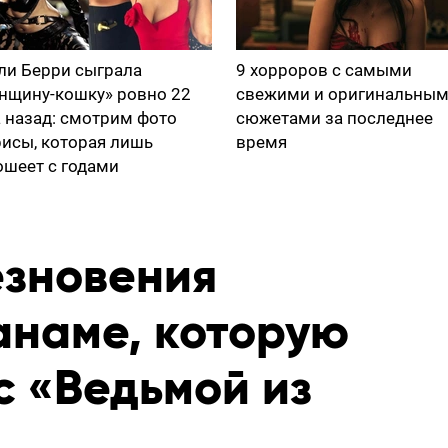
ли Берри сыграла
9 хорроров с самыми
нщину-кошку» ровно 22
свежими и оригинальны
а назад: смотрим фото
сюжетами за последнее
рисы, которая лишь
время
ошеет с годами
езновения
анаме, которую
с «Ведьмой из