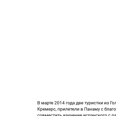
В марте 2014 года две туристки из Г
Кремерс, прилетели в Панаму с бла
совместить изучение испанского с р