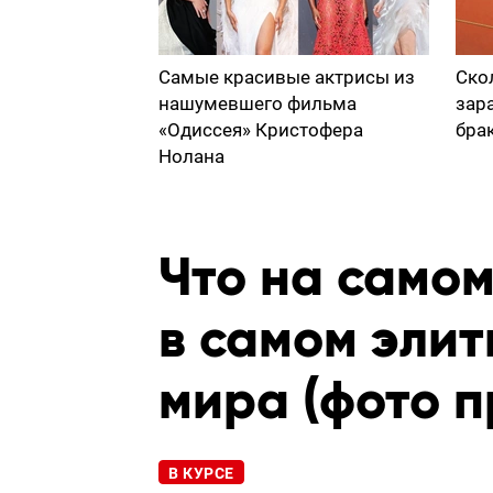
Самые красивые актрисы из
Ско
нашумевшего фильма
зар
«Одиссея» Кристофера
бра
Нолана
Что на самом
в самом элит
мира (фото 
В КУРСЕ