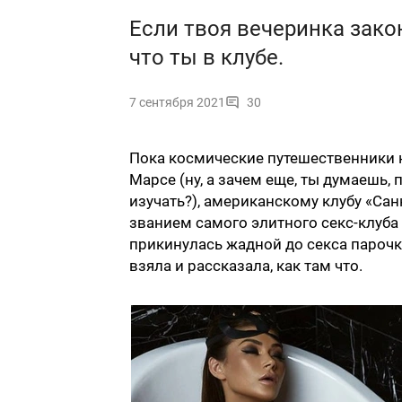
Если твоя вечеринка закон
что ты в клубе.
7 сентября 2021
30
Пока космические путешественники не
Марсе (ну, а зачем еще, ты думаешь,
изучать?), американскому клубу «Са
званием самого элитного секс-клуба 
прикинулась жадной до секса парочк
взяла и рассказала, как там что.