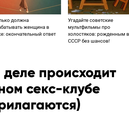
лько должна
Угадайте советские
абатывать женщина в
мультфильмы про
ке: окончательный ответ
холостяков: рожденным 
СССР без шансов!
 деле происходит
ном секс-клубе
прилагаются)