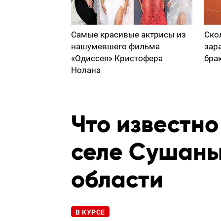
Самые красивые актрисы из
Ско
нашумевшего фильма
зар
«Одиссея» Кристофера
бра
Нолана
Что известно
селе Сушаны
области
В КУРСЕ