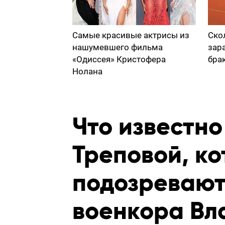
Самые красивые актрисы из
Ско
нашумевшего фильма
зар
«Одиссея» Кристофера
бра
Нолана
Что известно
Треповой, к
подозревают
военкора Вл