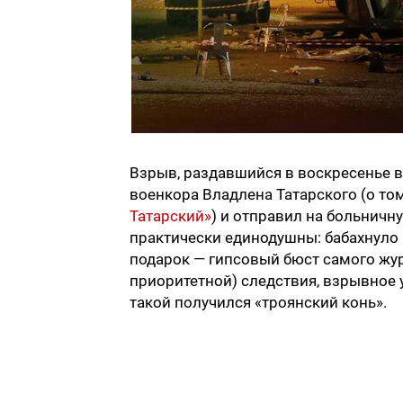
Взрыв, раздавшийся в воскресенье 
военкора Владлена Татарского (о том,
Татарский»
) и отправил на больничн
практически единодушны: бабахнуло 
подарок — гипсовый бюст самого жур
приоритетной) следствия, взрывное у
такой получился «троянский конь».