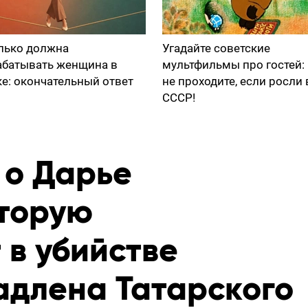
лько должна
Угадайте советские
абатывать женщина в
мультфильмы про гостей:
ке: окончательный ответ
не проходите, если росли 
СССР!
 о Дарье
оторую
 в убийстве
адлена Татарского