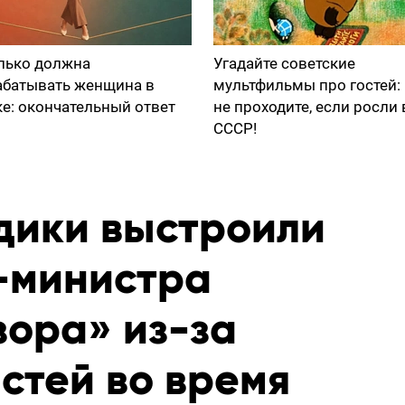
лько должна
Угадайте советские
абатывать женщина в
мультфильмы про гостей:
ке: окончательный ответ
не проходите, если росли 
СССР!
едики выстроили
-министра
зора» из-за
стей во время