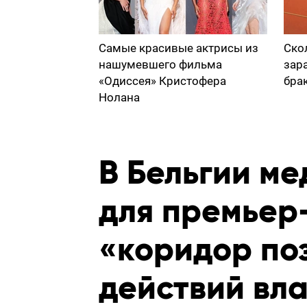
Самые красивые актрисы из
Ско
нашумевшего фильма
зар
«Одиссея» Кристофера
бра
Нолана
В Бельгии м
для премьер
«коридор по
действий вла