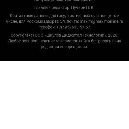
Главный редактор: Пучков П. В.
Контактные данные для государственных органов (в том
числе, для Роскомнадзора): Эл. почта: maxim@maximonline.ru
телефон: +7(495) 633-57-57
Copyright (с) ООО «Шкулёв Диджитал Технологии», 2026.
Любое воспроизведение материалов сайта без разрешения
редакции воспрещается.