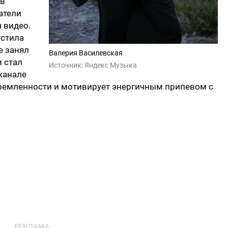
ов
атели
ч видео.
устила
е занял
Валерия Василевская
и стал
Источник:
Яндекс Музыка
канале
стремленности и мотивирует энергичным припевом с