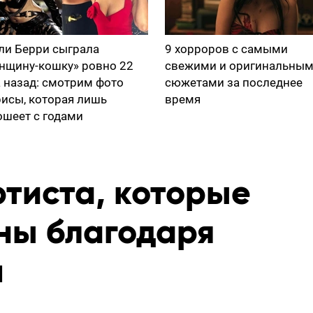
ли Берри сыграла
9 хорроров с самыми
нщину-кошку» ровно 22
свежими и оригинальны
а назад: смотрим фото
сюжетами за последнее
рисы, которая лишь
время
ошеет с годами
ртиста, которые
тны благодаря
м