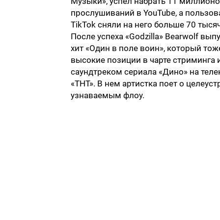
Музыки», успел набрать 11 миллион
прослушиваний в YouTube, а пользов
TikTok сняли на него больше 70 тыся
После успеха «Godzilla» Bearwolf вып
хит «Один в поле воин», который тож
высокие позиции в чарте стриминга 
саундтреком сериала «Дино» на теле
«ТНТ». В нем артистка поет о целеу
узнаваемым флоу.