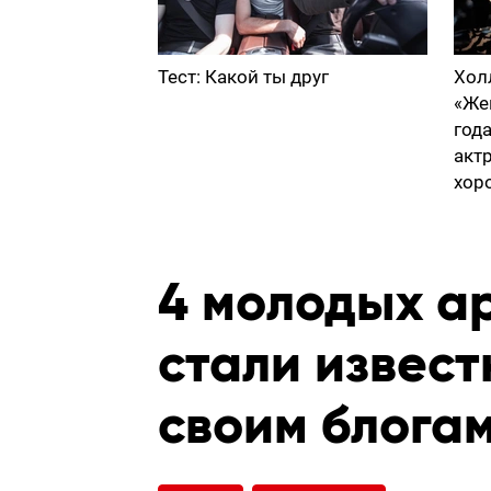
Тест: Какой ты друг
Хол
«Же
год
акт
хор
4 молодых а
стали извес
своим блога