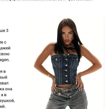
ше 3
е с
дажей
 свою
agen.
я в
рвый
оевал
ка она
 а в
вушкой,
ей.