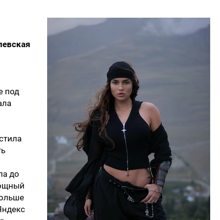
левская
5
е под
ала
устила
ть
ла до
Мощный
больше
Яндекс