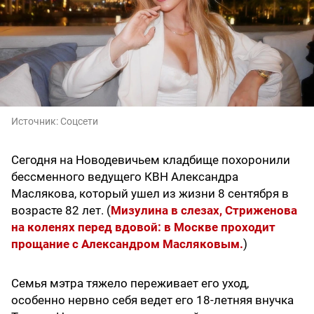
Источник:
Соцсети
Сегодня на Новодевичьем кладбище похоронили
бессменного ведущего КВН Александра
Маслякова, который ушел из жизни 8 сентября в
возрасте 82 лет. (
Мизулина в слезах, Стриженова
на коленях перед вдовой: в Москве проходит
прощание с Александром Масляковым.
)
Семья мэтра тяжело переживает его уход,
особенно нервно себя ведет его 18-летняя внучка