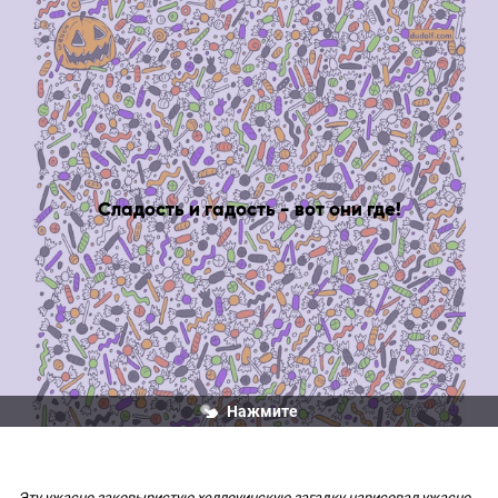
Сладость и гадость - вот они где!
Нажмите
Эту ужасно заковыристую хеллоуинскую загадку нарисовал ужасно