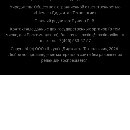
Учредитель: Общество с ограниченной ответственностью
«Шкулёв Диджитал Технологии»
Главный редактор: Пучков П. В.
Контактные данные для государственных органов (в том
числе, для Роскомнадзора): Эл. почта: maxim@maximonline.ru
телефон: +7(495) 633-57-57
Copyright (с) ООО «Шкулёв Диджитал Технологии», 2026.
Любое воспроизведение материалов сайта без разрешения
редакции воспрещается.