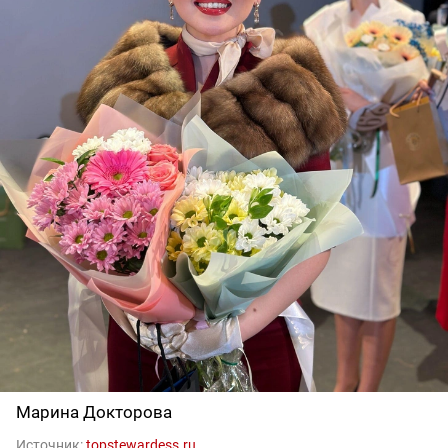
Марина Докторова
Источник:
topstewardess.ru