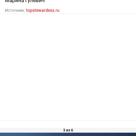
Марина Гулевич
Источник:
topstewardess.ru
3 из 6