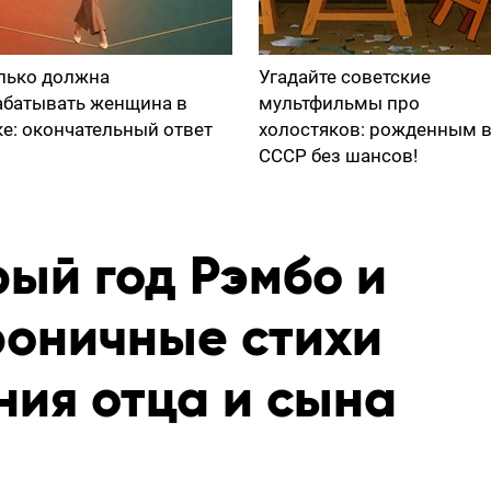
лько должна
Угадайте советские
абатывать женщина в
мультфильмы про
ке: окончательный ответ
холостяков: рожденным 
СССР без шансов!
рый год Рэмбо и
роничные стихи
ния отца и сына