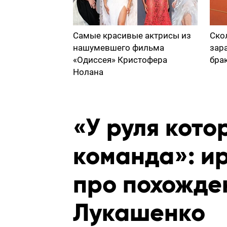
Самые красивые актрисы из
Ско
нашумевшего фильма
зар
«Одиссея» Кристофера
бра
Нолана
«У руля кото
команда»: и
про похожде
Лукашенко