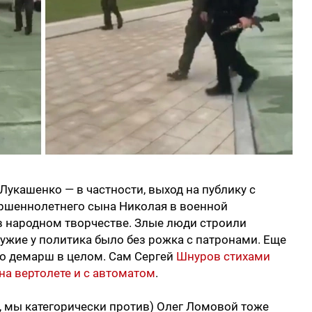
укашенко — в частности, выход на публику с
ршеннолетнего сына Николая в военной
в народном творчестве. Злые люди строили
ружие у политика было без рожка с патронами. Еще
о демарш в целом. Сам Сергей
Шнуров стихами
а вертолете и с автоматом
.
т, мы категорически против) Олег Ломовой тоже