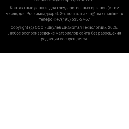
Контактные данные для государственных органов (в том
числе, для Роскомнадзора): Эл. почта: maxim@maximonline.ru
телефон: +7(495) 633-57-57
Copyright (с) ООО «Шкулёв Диджитал Технологии», 2026.
Любое воспроизведение материалов сайта без разрешения
редакции воспрещается.