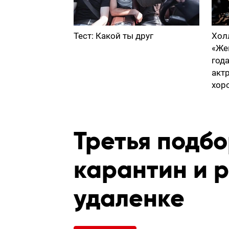
Тест: Какой ты друг
Хол
«Же
год
акт
хор
Третья подб
карантин и р
удаленке