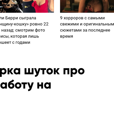
ли Берри сыграла
9 хорроров с самыми
нщину-кошку» ровно 22
свежими и оригинальны
а назад: смотрим фото
сюжетами за последнее
рисы, которая лишь
время
ошеет с годами
орка шуток про
аботу на