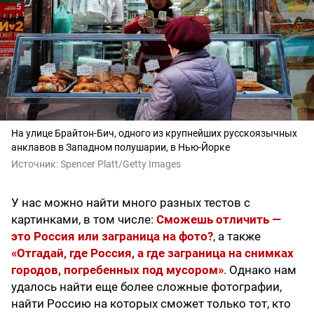
На улице Брайтон-Бич, одного из крупнейших русскоязычных
анклавов в Западном полушарии, в Нью-Йорке
Источник:
Spencer Platt/Getty Images
У нас можно найти много разных тестов с
картинками, в том числе:
Сможешь отличить —
это Россия или заграница на фото?
, а также
«Отгадай, где Россия, а где заграница на снимках
городов, погребенных под мусором»
. Однако нам
удалось найти еще более сложные фотографии,
найти Россию на которых сможет только тот, кто