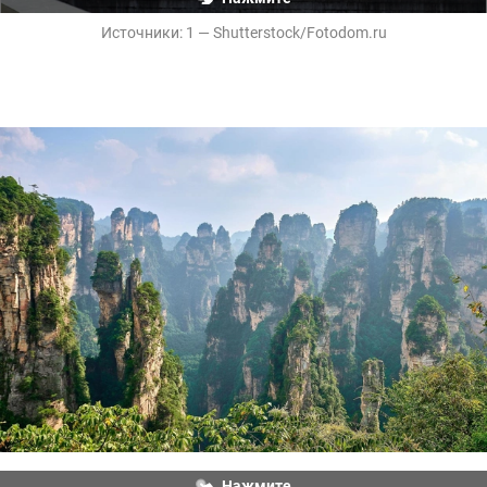
Источники: 
1 — Shutterstock/Fotodom.ru
Горы Аватара в национальном парке Чжанцзяцзе 
в китайской провинции Хунань
Нажмите