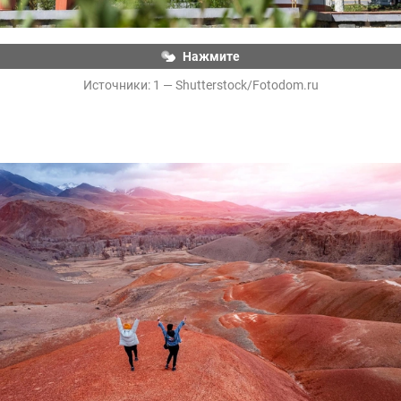
Нажмите
Источники: 
1 — Shutterstock/Fotodom.ru
Урочище Кызыл-Чин (Алтайский Марс) — место в 
Кош-Агачском районе Республики Алтай