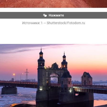
Нажмите
Источники: 
1 — Shutterstock/Fotodom.ru
Мост Королевы Луизы. Проходит через реку Неман 
и соединяет Советск (Калининградская область) и 
Панямуне (Литва)