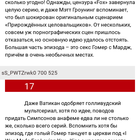
сколько угодно! Однажды, цензура «Fox» завернула
целую серию, и даже Мэтт Гроунинг вспоминает,
что был шокирован оригинальным сценарием
«Прирождённых целовальщиков». От нескольких,
совсем уж порнографических сцен пришлось
отказаться, но основную идею удалось отстоять.
Большая часть эпизода – это секс Гомер с Мардж,
причём в очень необычных местах.
sS_PWTZrwk0
700
525
17
Даже Ватикан одобряет голливудский
мультсериал, хотя по идее, поводов
придать Симпсонов анафеме едва ли не столько
же, сколько всего серий. Вспомнить хотя бы
эпизод, где голый Гомер танцует в церкви под «I