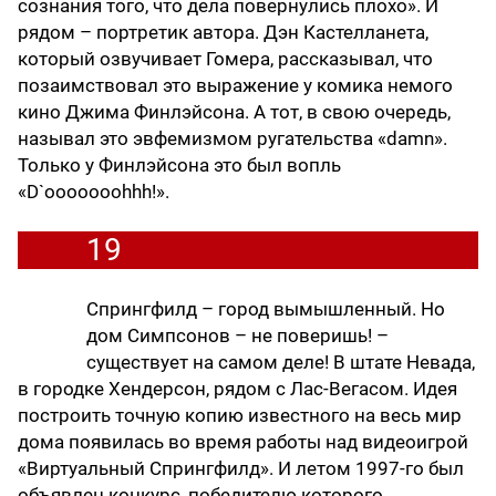
сознания того, что дела повернулись плохо». И
рядом – портретик автора. Дэн Кастелланета,
который озвучивает Гомера, рассказывал, что
позаимствовал это выражение у комика немого
кино Джима Финлэйсона. А тот, в свою очередь,
называл это эвфемизмом ругательства «damn».
Только у Финлэйсона это был вопль
«D`ooooooohhh!».
19
Спрингфилд – город вымышленный. Но
дом Симпсонов – не поверишь! –
существует на самом деле! В штате Невада,
в городке Хендерсон, рядом с Лас-Вегасом. Идея
построить точную копию известного на весь мир
дома появилась во время работы над видеоигрой
«Виртуальный Спрингфилд». И летом 1997-го был
объявлен конкурс, победителю которого