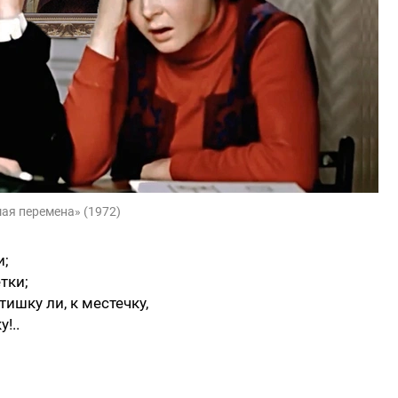
ая перемена» (1972)
и;
тки;
ишку ли, к местечку,
!..