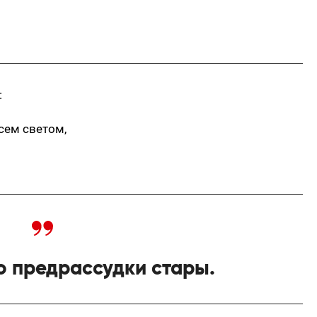
:
сем светом,
о предрассудки стары.