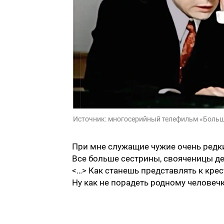
Источник:
многосерийный телефильм «Больш
При мне служащие чужие очень редк
Все больше сестрины, свояченицы де
<…> Как станешь представлять к крест
Ну как не порадеть родному человечку