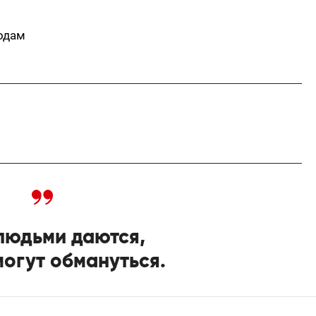
подам
людьми даются,
могут обмануться.