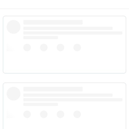
В России жена не может после ссоры сказать мужу
«Давай ты сегодня поспишь на диване». Потому
что это съёмная однушка, она и сама сегодня
поспит на диване.
21 января 2019 г.
- Ну, резюме у вас отличное. Пожалуй, мы вас
примем. Напомните, что вы заканчивали?
- Новосибирский резюмейный.
22 января 2019 г.