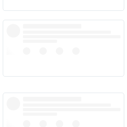
Беззаботных богачей проще всего выявить в
пекарне, где после 21:30 скидка на всю выпечку
40%: Они покупают в 21:25.
21 января
2019 г.
Фамилия Рэйчел Броснахен звучит, как совет
очень пьяной подруги, которая осушила несколько
стаканов, пока выслушивала жалобы на мужика от
другой подруги.
21 января 2019 г.