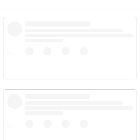
- Добрый путник войди в славный город Багдад Ты
своим не поверишь глазам. Ждет тебя впереди
приключений каскад. Ты готов? Открывайся сезам!
- Пожалуй, не буду брать у вас шаурму, до
свидания.
22 января 2019 г.
пользуясь статусом безработного, хожу в бассейн
днем. пока не влился в сообщество пенсионеров,
но примерно определил вожака.
22 января 2019 г.