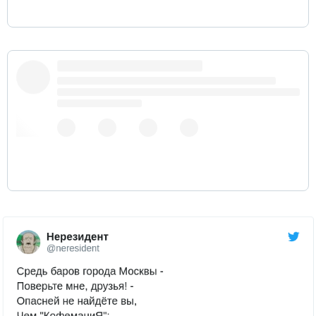
Развлечения в Оймяконе: Можно сделать леденец
из коньяка. Банан, в отличие от сочных фруктов,
которые становятся хрупкими, приобретает
металлические свойства. Им можно забивать
гвоздь и при некотором усилии расколоть
вдребезги апельсин
21 января 2019 г.