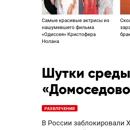
Самые красивые актрисы из
Ско
нашумевшего фильма
зар
«Одиссея» Кристофера
бра
Нолана
Шутки среды
«Домоседово
РАЗВЛЕЧЕНИЯ
В России заблокировали X 