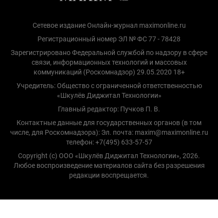
Сетевое издание Онлайн-журнал maximonline.ru
Регистрационный номер ЭЛ № ФС 77 - 78428
Зарегистрировано Федеральной службой по надзору в сфере
связи, информационных технологий и массовых
коммуникаций (Роскомнадзор) 29.05.2020 18+
Учредитель: Общество с ограниченной ответственностью
«Шкулёв Диджитал Технологии»
Главный редактор: Пучков П. В.
Контактные данные для государственных органов (в том
числе, для Роскомнадзора): Эл. почта: maxim@maximonline.ru
телефон: +7(495) 633-57-57
Copyright (с) ООО «Шкулёв Диджитал Технологии», 2026.
Любое воспроизведение материалов сайта без разрешения
редакции воспрещается.